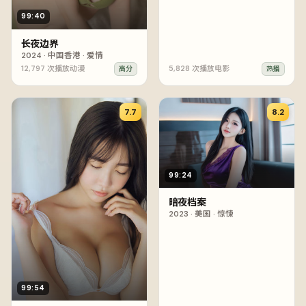
99:40
长夜边界
2024
·
中国香港
·
爱情
12,797
次播放
动漫
5,828
次播放
电影
高分
热播
7.7
8.2
99:24
暗夜档案
2023
·
美国
·
惊悚
99:54