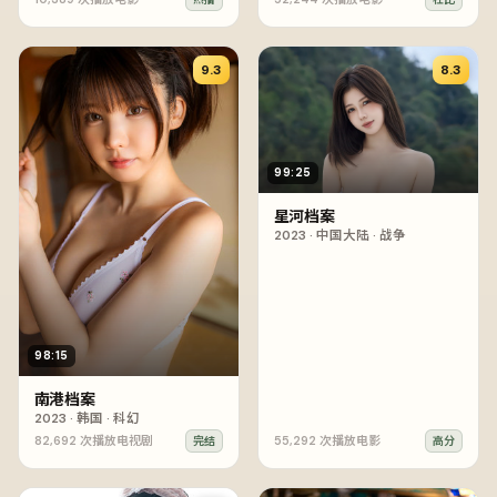
9.3
8.3
99:25
星河档案
2023
·
中国大陆
·
战争
98:15
南港档案
2023
·
韩国
·
科幻
82,692
次播放
电视剧
55,292
次播放
电影
完结
高分