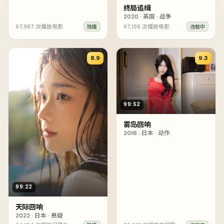
终局追缉
2020
·
英国
·
战争
97,987
次播放
电影
97,156
次播放
电影
独播
连载中
8.9
9.3
99:52
雾岛回响
2016
·
日本
·
动作
99:22
天际回响
2022
·
日本
·
悬疑