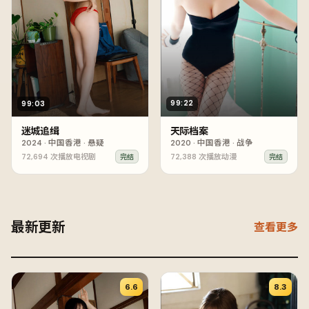
99:22
99:03
天际档案
迷城追缉
2020
·
中国香港
·
战争
2024
·
中国香港
·
悬疑
72,694
次播放
电视剧
72,388
次播放
动漫
完结
完结
最新更新
查看更多
6.6
8.3