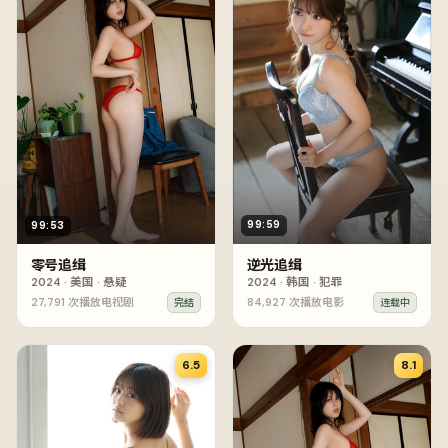
99:59
99:53
逆光追缉
零号追缉
2024
·
韩国
·
犯罪
2024
·
美国
·
悬疑
27,791
次播放
电视剧
84,927
次播放
电影
完结
连载中
6.5
8.1