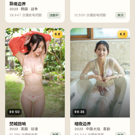
异境边界
2023
·
韩国
·
战争
28,647
次播放
电视剧
12,530
次播放
电视剧
连载中
高分
6.8
6.3
99:50
99:36
焚城回响
暗夜边界
2023
·
英国
·
动漫
2023
·
中国大陆
·
喜剧
10,389
次播放
电影
52,244
次播放
电影
热播
杜比