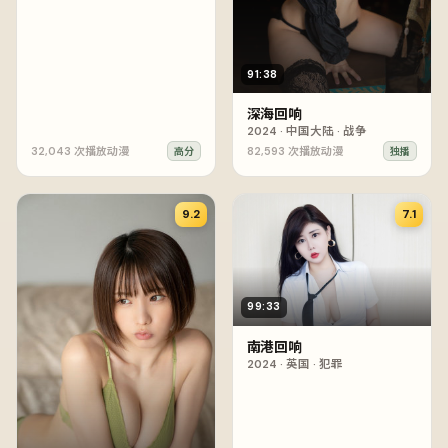
91:38
深海回响
2024
·
中国大陆
·
战争
32,043
次播放
动漫
82,593
次播放
动漫
高分
独播
9.2
7.1
99:33
南港回响
2024
·
英国
·
犯罪