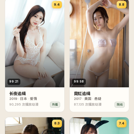
9.4
8.8
99:21
99:58
长夜追缉
霓虹追缉
2019
·
日本
·
爱情
2017
·
美国
·
悬疑
90,295
次播放
动漫
87,135
次播放
动漫
热播
院线
8.3
7.4