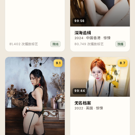
99:56
深海追缉
2024
·
中国香港
·
惊悚
81,402
次播放
综艺
80,749
次播放
综艺
院线
独播
9.1
8.7
99:44
无名档案
2022
·
英国
·
惊悚