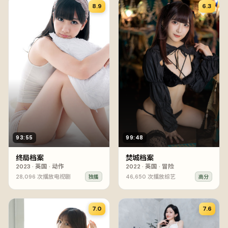
8.9
6.3
93:55
99:48
终局档案
焚城档案
2023
·
英国
·
动作
2022
·
英国
·
冒险
28,096
次播放
电视剧
46,650
次播放
综艺
独播
高分
7.0
7.6