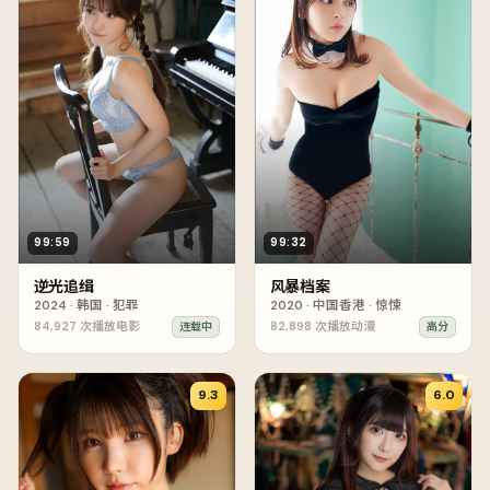
99:59
99:32
逆光追缉
风暴档案
2024
·
韩国
·
犯罪
2020
·
中国香港
·
惊悚
84,927
次播放
电影
82,898
次播放
动漫
连载中
高分
9.3
6.0