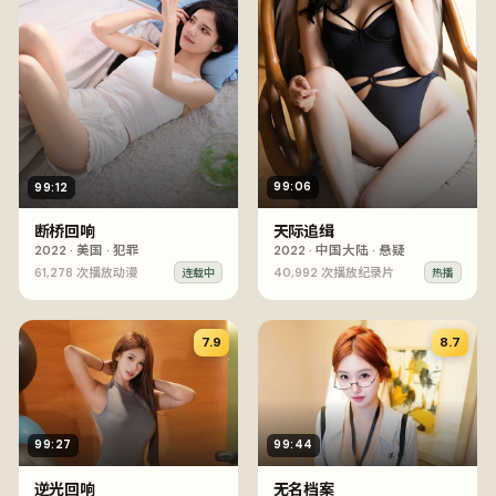
99:06
99:12
天际追缉
断桥回响
2022
·
中国大陆
·
悬疑
2022
·
美国
·
犯罪
61,278
次播放
动漫
40,992
次播放
纪录片
连载中
热播
7.9
8.7
99:27
99:44
逆光回响
无名档案