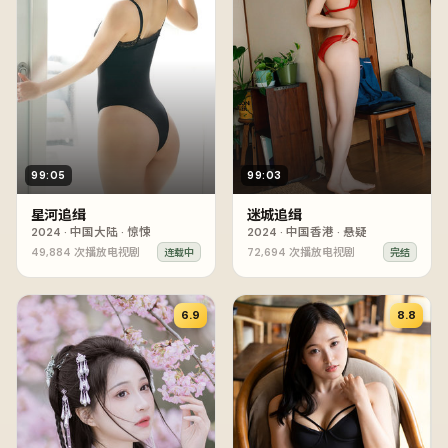
99:05
99:03
星河追缉
迷城追缉
2024
·
中国大陆
·
惊悚
2024
·
中国香港
·
悬疑
49,884
次播放
电视剧
72,694
次播放
电视剧
连载中
完结
6.9
8.8