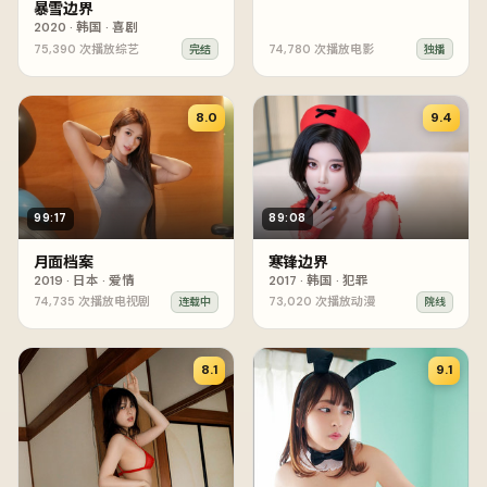
暴雪边界
2020
·
韩国
·
喜剧
75,390
次播放
综艺
74,780
次播放
电影
完结
独播
8.0
9.4
99:17
89:08
月面档案
寒锋边界
2019
·
日本
·
爱情
2017
·
韩国
·
犯罪
74,735
次播放
电视剧
73,020
次播放
动漫
连载中
院线
8.1
9.1