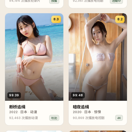
94,194
次播放
纪录片
92,561
次播放
电视剧
独播
连载中
8.3
8.2
99:39
99:48
断桥追缉
暗夜追缉
2022
·
日本
·
动漫
2020
·
日本
·
惊悚
92,463
次播放
动漫
90,869
次播放
电视剧
杜比
4K