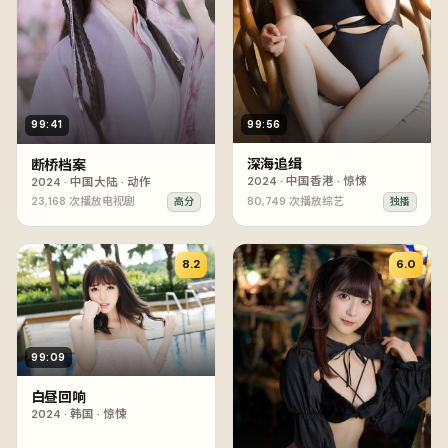
99:56
99:41
深海追缉
断桥档案
2024
·
中国香港
·
惊悚
2024
·
中国大陆
·
动作
23,168
次播放
电视剧
80,749
次播放
综艺
高分
独播
8.2
6.0
99:09
白昼回响
2024
·
韩国
·
惊悚