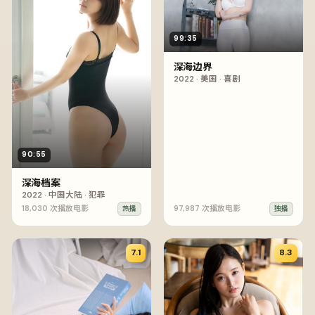
99:35
深海边界
2022
·
美国
·
喜剧
90:55
深海档案
2022
·
中国大陆
·
犯罪
18,030
次播放
电影
97,987
次播放
电影
热播
独播
7.1
8.3