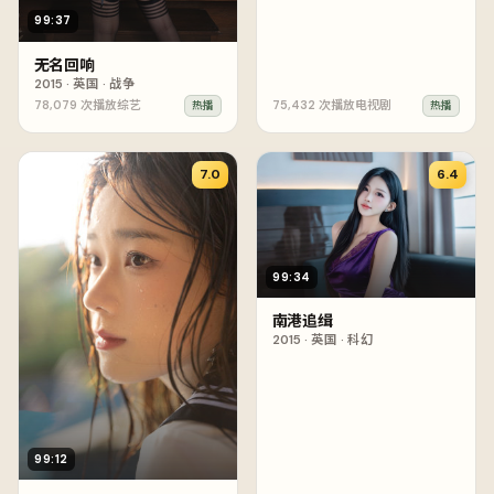
99:37
无名回响
2015
·
英国
·
战争
78,079
次播放
综艺
75,432
次播放
电视剧
热播
热播
7.0
6.4
99:34
南港追缉
2015
·
英国
·
科幻
99:12