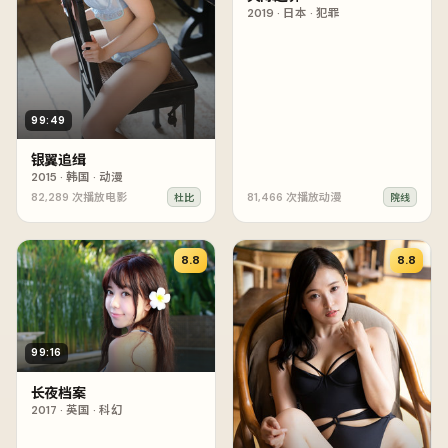
2019
·
日本
·
犯罪
99:49
银翼追缉
2015
·
韩国
·
动漫
82,289
次播放
电影
81,466
次播放
动漫
杜比
院线
8.8
8.8
99:16
长夜档案
2017
·
英国
·
科幻